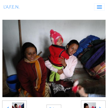
L'A.F.E.N.