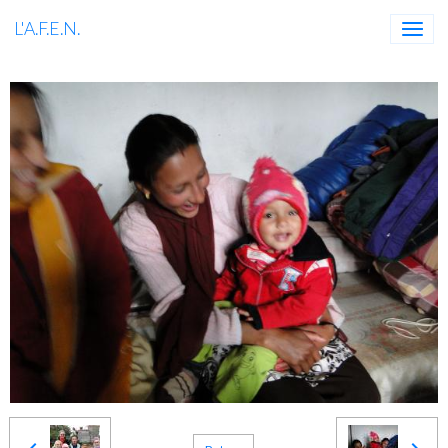
L'A.F.E.N.