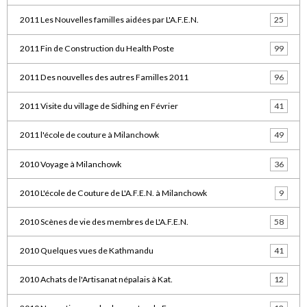
2011 Les Nouvelles familles aidées par L'A.F.E.N.
25
2011 Fin de Construction du Health Poste
99
2011 Des nouvelles des autres Familles 2011
96
2011 Visite du village de Sidhing en Février
41
2011 l'école de couture à Milanchowk
49
2010 Voyage à Milanchowk
36
2010 L'école de Couture de L'A.F.E.N. à Milanchowk
9
2010 Scènes de vie des membres de L'A.F.E.N.
58
2010 Quelques vues de Kathmandu
41
2010 Achats de l'Artisanat népalais à Kat.
12