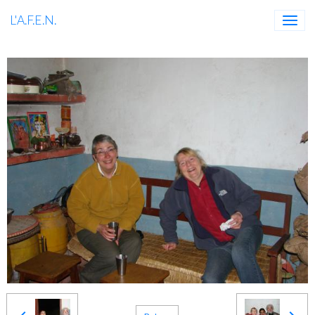
L'A.F.E.N.