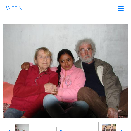
L'A.F.E.N.