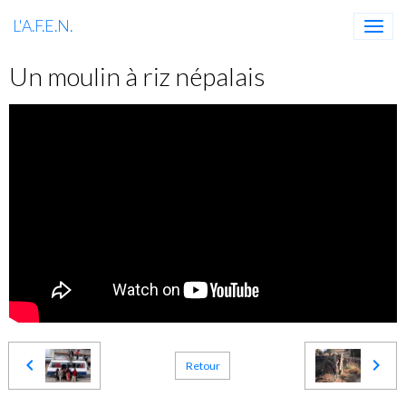
L'A.F.E.N.
Un moulin à riz népalais
Retour