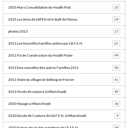
2015 Mars Consolidation du Health Post
25
2015 Les Amis de L'AFEN et le Staff de l'Assoc.
24
photos 2013
27
2011 Les Nouvelles familles aidées par L'A.F.E.N.
25
2011 Fin de Construction du Health Poste
99
2011 Des nouvelles des autres Familles 2011
96
2011 Visite du village de Sidhing en Février
41
2011 l'école de couture à Milanchowk
49
2010 Voyage à Milanchowk
36
2010 L'école de Couture de L'A.F.E.N. à Milanchowk
9
2010 Scènes de vie des membres de L'A.F.E.N.
58