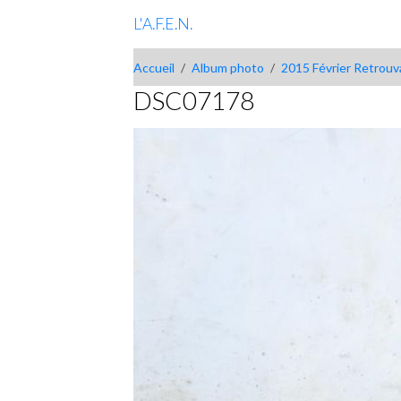
L'A.F.E.N.
Accueil
Album photo
2015 Février Retrouva
DSC07178