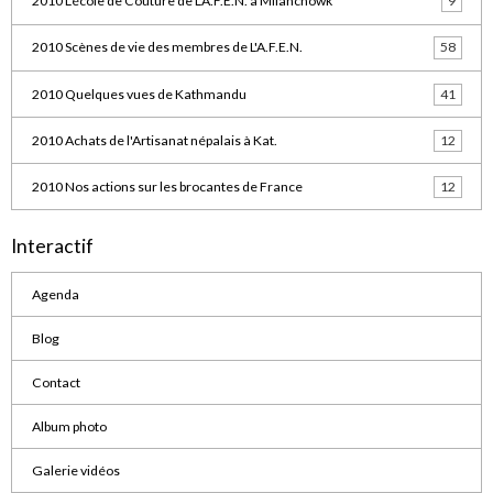
2010 L'école de Couture de L'A.F.E.N. à Milanchowk
9
2010 Scènes de vie des membres de L'A.F.E.N.
58
2010 Quelques vues de Kathmandu
41
2010 Achats de l'Artisanat népalais à Kat.
12
2010 Nos actions sur les brocantes de France
12
Interactif
Agenda
Blog
Contact
Album photo
Galerie vidéos