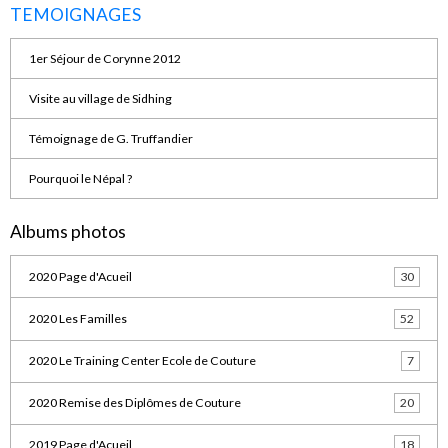
TEMOIGNAGES
1er Séjour de Corynne 2012
Visite au village de Sidhing
Témoignage de G. Truffandier
Pourquoi le Népal ?
Albums photos
2020 Page d'Acueil
30
2020 Les Familles
52
2020 Le Training Center Ecole de Couture
7
2020 Remise des Diplômes de Couture
20
2019 Page d'Acueil
18