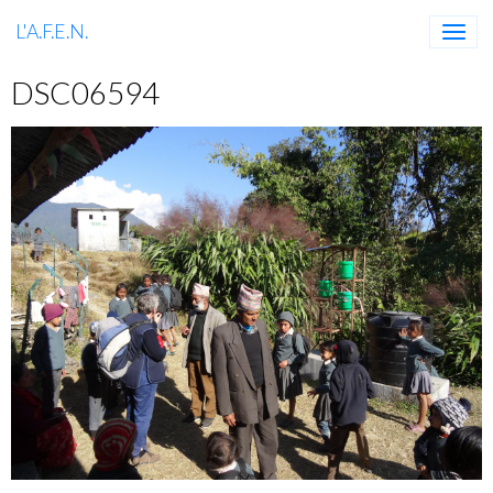
L'A.F.E.N.
DSC06594