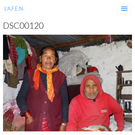
L'A.F.E.N.
DSC00120