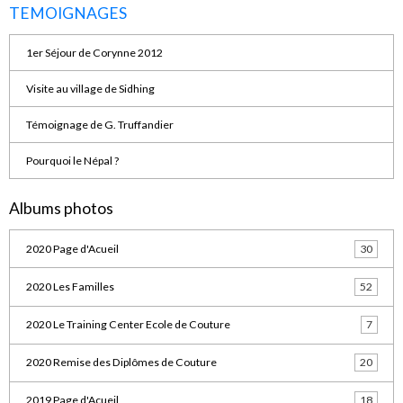
TEMOIGNAGES
1er Séjour de Corynne 2012
Visite au village de Sidhing
Témoignage de G. Truffandier
Pourquoi le Népal ?
Albums photos
2020 Page d'Acueil
30
2020 Les Familles
52
2020 Le Training Center Ecole de Couture
7
2020 Remise des Diplômes de Couture
20
2019 Page d'Acueil
18