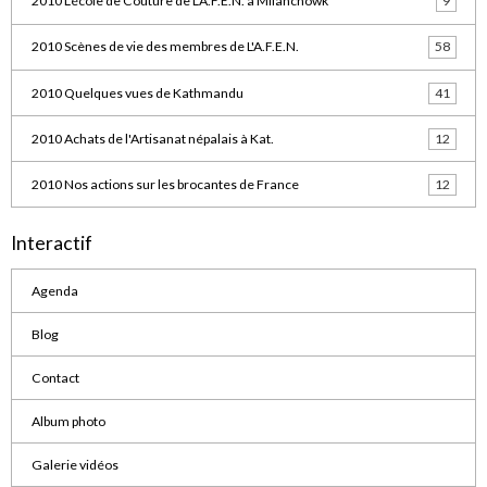
2010 L'école de Couture de L'A.F.E.N. à Milanchowk
9
2010 Scènes de vie des membres de L'A.F.E.N.
58
2010 Quelques vues de Kathmandu
41
2010 Achats de l'Artisanat népalais à Kat.
12
2010 Nos actions sur les brocantes de France
12
Interactif
Agenda
Blog
Contact
Album photo
Galerie vidéos