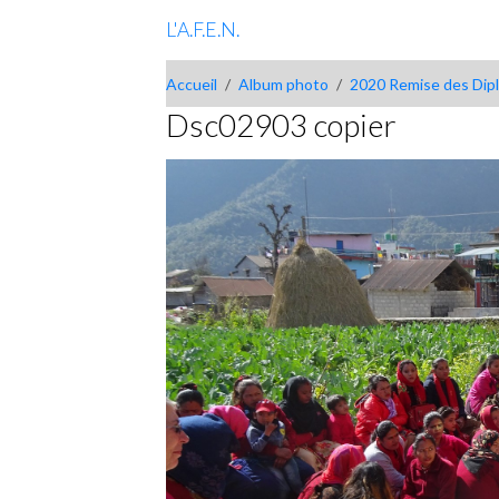
L'A.F.E.N.
Accueil
Album photo
2020 Remise des Dip
Dsc02903 copier