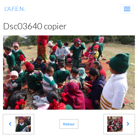
L'A.F.E.N.
Dsc03640 copier
Retour