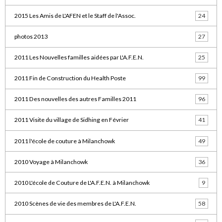
2015 Les Amis de L'AFEN et le Staff de l'Assoc.
24
photos 2013
27
2011 Les Nouvelles familles aidées par L'A.F.E.N.
25
2011 Fin de Construction du Health Poste
99
2011 Des nouvelles des autres Familles 2011
96
2011 Visite du village de Sidhing en Février
41
2011 l'école de couture à Milanchowk
49
2010 Voyage à Milanchowk
36
2010 L'école de Couture de L'A.F.E.N. à Milanchowk
9
2010 Scènes de vie des membres de L'A.F.E.N.
58