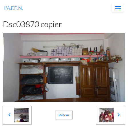
L'A.F.E.N.
Dsc03870 copier
Retour