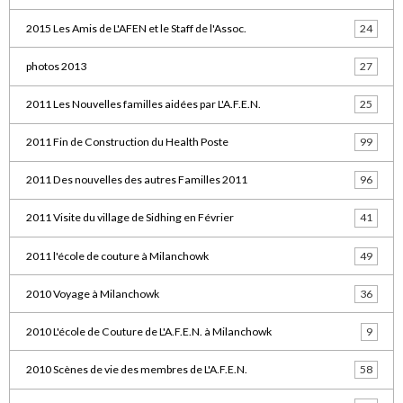
2015 Les Amis de L'AFEN et le Staff de l'Assoc.
24
photos 2013
27
2011 Les Nouvelles familles aidées par L'A.F.E.N.
25
2011 Fin de Construction du Health Poste
99
2011 Des nouvelles des autres Familles 2011
96
2011 Visite du village de Sidhing en Février
41
2011 l'école de couture à Milanchowk
49
2010 Voyage à Milanchowk
36
2010 L'école de Couture de L'A.F.E.N. à Milanchowk
9
2010 Scènes de vie des membres de L'A.F.E.N.
58