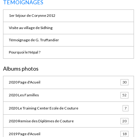
TEMOIGNAGES
1er Séjour de Corynne 2012
Visite au village de Sidhing
Témoignage de G. Truffandier
Pourquoi le Népal ?
Albums photos
2020 Page d'Acueil
30
2020 Les Familles
52
2020 Le Training Center Ecole de Couture
7
2020 Remise des Diplômes de Couture
20
2019 Page d'Acueil
18