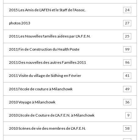
2015 Les Amis de L'AFEN et le Staff de l'Assoc.
24
photos 2013
27
2011 Les Nouvelles familles aidées par L'A.F.E.N.
25
2011 Fin de Construction du Health Poste
99
2011 Des nouvelles des autres Familles 2011
96
2011 Visite du village de Sidhing en Février
41
2011 l'école de couture à Milanchowk
49
2010 Voyage à Milanchowk
36
2010 L'école de Couture de L'A.F.E.N. à Milanchowk
9
2010 Scènes de vie des membres de L'A.F.E.N.
58