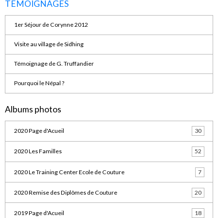
TEMOIGNAGES
1er Séjour de Corynne 2012
Visite au village de Sidhing
Témoignage de G. Truffandier
Pourquoi le Népal ?
Albums photos
2020 Page d'Acueil
30
2020 Les Familles
52
2020 Le Training Center Ecole de Couture
7
2020 Remise des Diplômes de Couture
20
2019 Page d'Acueil
18