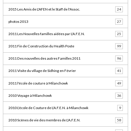
2015 Les Amis de L'AFEN et le Staff de l'Assoc.
24
photos 2013
27
2011 Les Nouvelles familles aidées par L'A.F.E.N.
25
2011 Fin de Construction du Health Poste
99
2011 Des nouvelles des autres Familles 2011
96
2011 Visite du village de Sidhing en Février
41
2011 l'école de couture à Milanchowk
49
2010 Voyage à Milanchowk
36
2010 L'école de Couture de L'A.F.E.N. à Milanchowk
9
2010 Scènes de vie des membres de L'A.F.E.N.
58