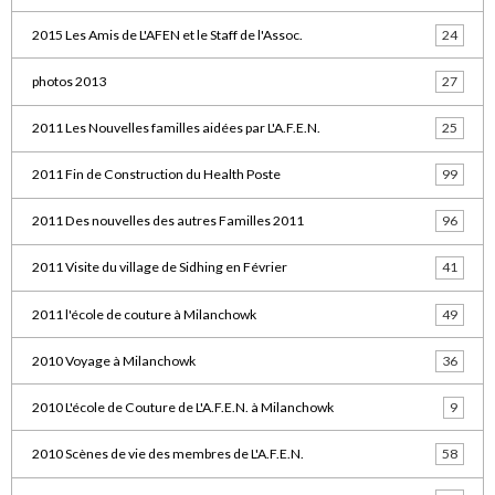
2015 Les Amis de L'AFEN et le Staff de l'Assoc.
24
photos 2013
27
2011 Les Nouvelles familles aidées par L'A.F.E.N.
25
2011 Fin de Construction du Health Poste
99
2011 Des nouvelles des autres Familles 2011
96
2011 Visite du village de Sidhing en Février
41
2011 l'école de couture à Milanchowk
49
2010 Voyage à Milanchowk
36
2010 L'école de Couture de L'A.F.E.N. à Milanchowk
9
2010 Scènes de vie des membres de L'A.F.E.N.
58