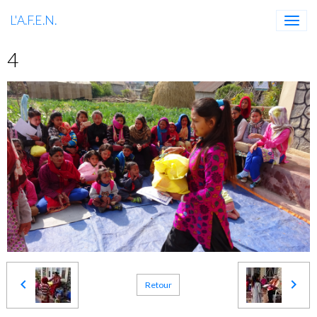
L'A.F.E.N.
4
Retour