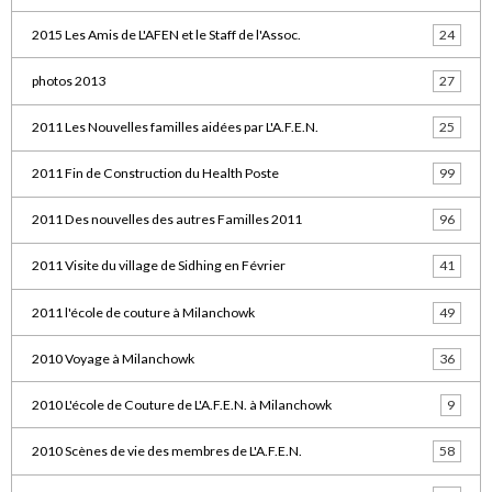
2015 Les Amis de L'AFEN et le Staff de l'Assoc.
24
photos 2013
27
2011 Les Nouvelles familles aidées par L'A.F.E.N.
25
2011 Fin de Construction du Health Poste
99
2011 Des nouvelles des autres Familles 2011
96
2011 Visite du village de Sidhing en Février
41
2011 l'école de couture à Milanchowk
49
2010 Voyage à Milanchowk
36
2010 L'école de Couture de L'A.F.E.N. à Milanchowk
9
2010 Scènes de vie des membres de L'A.F.E.N.
58