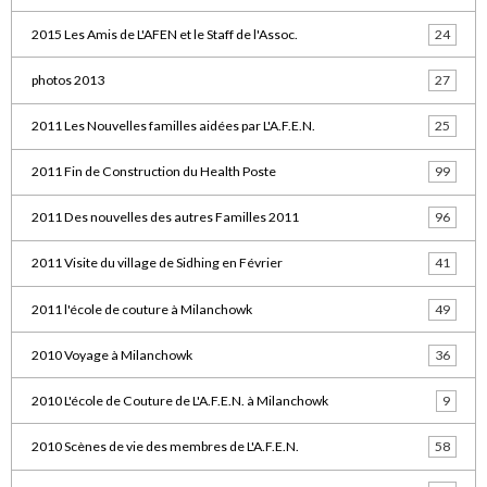
2015 Les Amis de L'AFEN et le Staff de l'Assoc.
24
photos 2013
27
2011 Les Nouvelles familles aidées par L'A.F.E.N.
25
2011 Fin de Construction du Health Poste
99
2011 Des nouvelles des autres Familles 2011
96
2011 Visite du village de Sidhing en Février
41
2011 l'école de couture à Milanchowk
49
2010 Voyage à Milanchowk
36
2010 L'école de Couture de L'A.F.E.N. à Milanchowk
9
2010 Scènes de vie des membres de L'A.F.E.N.
58