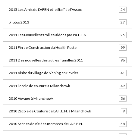
2015 Les Amis de L'AFEN et le Staff de l'Assoc.
24
photos 2013
27
2011 Les Nouvelles familles aidées par L'A.F.E.N.
25
2011 Fin de Construction du Health Poste
99
2011 Des nouvelles des autres Familles 2011
96
2011 Visite du village de Sidhing en Février
41
2011 l'école de couture à Milanchowk
49
2010 Voyage à Milanchowk
36
2010 L'école de Couture de L'A.F.E.N. à Milanchowk
9
2010 Scènes de vie des membres de L'A.F.E.N.
58