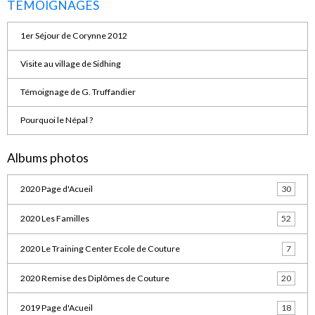
TEMOIGNAGES
1er Séjour de Corynne 2012
Visite au village de Sidhing
Témoignage de G. Truffandier
Pourquoi le Népal ?
Albums photos
2020 Page d'Acueil
30
2020 Les Familles
52
2020 Le Training Center Ecole de Couture
7
2020 Remise des Diplômes de Couture
20
2019 Page d'Acueil
18