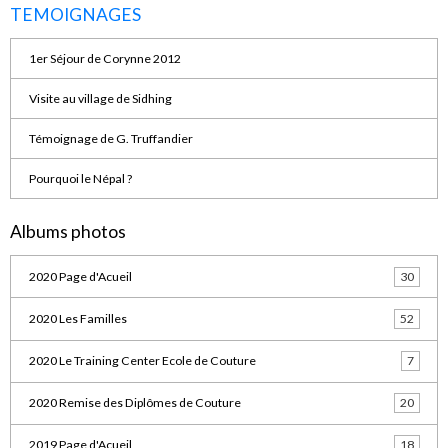
TEMOIGNAGES
1er Séjour de Corynne 2012
Visite au village de Sidhing
Témoignage de G. Truffandier
Pourquoi le Népal ?
Albums photos
2020 Page d'Acueil
30
2020 Les Familles
52
2020 Le Training Center Ecole de Couture
7
2020 Remise des Diplômes de Couture
20
2019 Page d'Acueil
18