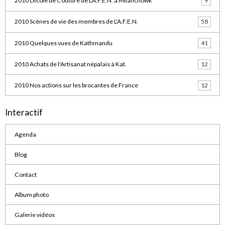
2010 L'école de Couture de L'A.F.E.N. à Milanchowk
9
2010 Scènes de vie des membres de L'A.F.E.N.
58
2010 Quelques vues de Kathmandu
41
2010 Achats de l'Artisanat népalais à Kat.
12
2010 Nos actions sur les brocantes de France
12
Interactif
Agenda
Blog
Contact
Album photo
Galerie vidéos