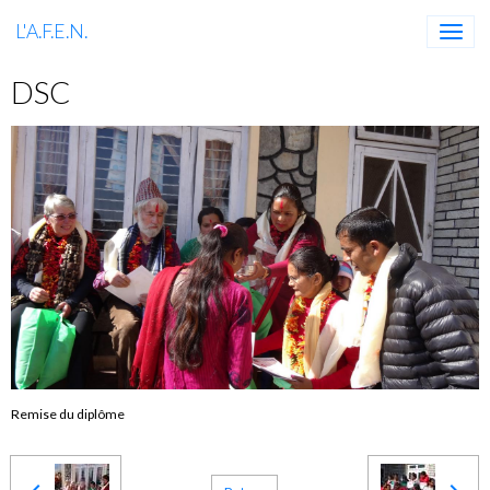
L'A.F.E.N.
DSC
Remise du diplôme