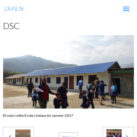
L'A.F.E.N.
DSC
Et voici cette Ecole réstaurée Janvier 2017