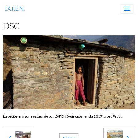
L'A.F.E.N.
DSC
La petite maison restaurée par L'AFEN (voir cpte rendu 2017) avec Prati .