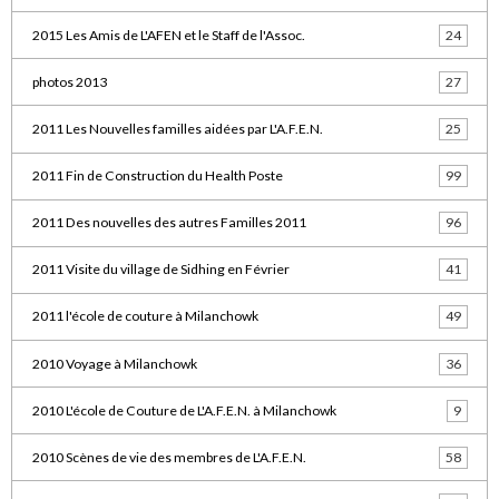
2015 Les Amis de L'AFEN et le Staff de l'Assoc.
24
photos 2013
27
2011 Les Nouvelles familles aidées par L'A.F.E.N.
25
2011 Fin de Construction du Health Poste
99
2011 Des nouvelles des autres Familles 2011
96
2011 Visite du village de Sidhing en Février
41
2011 l'école de couture à Milanchowk
49
2010 Voyage à Milanchowk
36
2010 L'école de Couture de L'A.F.E.N. à Milanchowk
9
2010 Scènes de vie des membres de L'A.F.E.N.
58