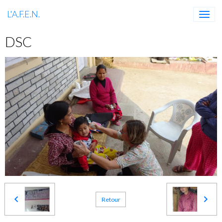
L'A.F.E.N.
DSC
Retour