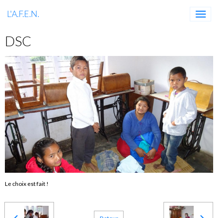
L'A.F.E.N.
DSC
Le choix est fait !