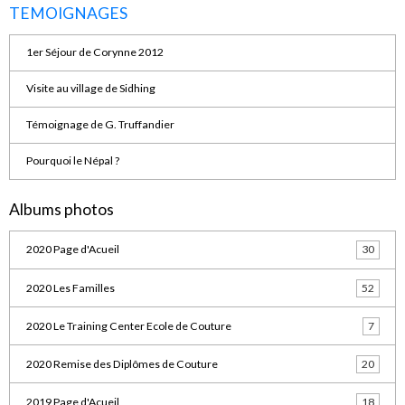
TEMOIGNAGES
1er Séjour de Corynne 2012
Visite au village de Sidhing
Témoignage de G. Truffandier
Pourquoi le Népal ?
Albums photos
2020 Page d'Acueil
30
2020 Les Familles
52
2020 Le Training Center Ecole de Couture
7
2020 Remise des Diplômes de Couture
20
2019 Page d'Acueil
18