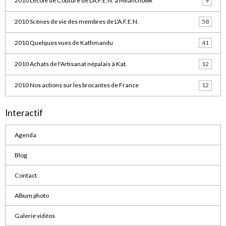
2010 L'école de Couture de L'A.F.E.N. à Milanchowk
9
2010 Scènes de vie des membres de L'A.F.E.N.
58
2010 Quelques vues de Kathmandu
41
2010 Achats de l'Artisanat népalais à Kat.
12
2010 Nos actions sur les brocantes de France
12
Interactif
Agenda
Blog
Contact
Album photo
Galerie vidéos