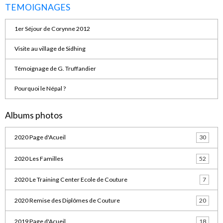
TEMOIGNAGES
1er Séjour de Corynne 2012
Visite au village de Sidhing
Témoignage de G. Truffandier
Pourquoi le Népal ?
Albums photos
2020 Page d'Acueil
30
2020 Les Familles
52
2020 Le Training Center Ecole de Couture
7
2020 Remise des Diplômes de Couture
20
2019 Page d'Acueil
18