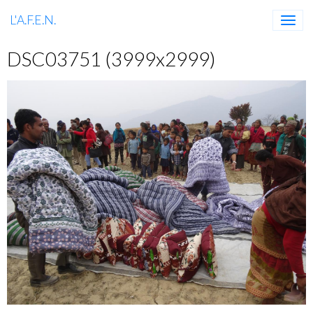
L'A.F.E.N.
DSC03751 (3999x2999)