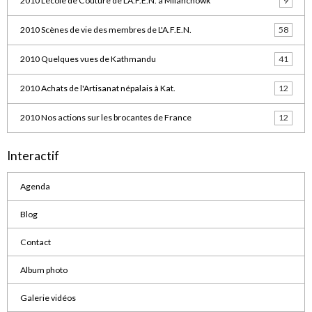
2010 L'école de Couture de L'A.F.E.N. à Milanchowk
9
2010 Scènes de vie des membres de L'A.F.E.N.
58
2010 Quelques vues de Kathmandu
41
2010 Achats de l'Artisanat népalais à Kat.
12
2010 Nos actions sur les brocantes de France
12
Interactif
Agenda
Blog
Contact
Album photo
Galerie vidéos