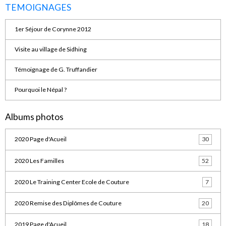
TEMOIGNAGES
1er Séjour de Corynne 2012
Visite au village de Sidhing
Témoignage de G. Truffandier
Pourquoi le Népal ?
Albums photos
2020 Page d'Acueil
30
2020 Les Familles
52
2020 Le Training Center Ecole de Couture
7
2020 Remise des Diplômes de Couture
20
2019 Page d'Acueil
18