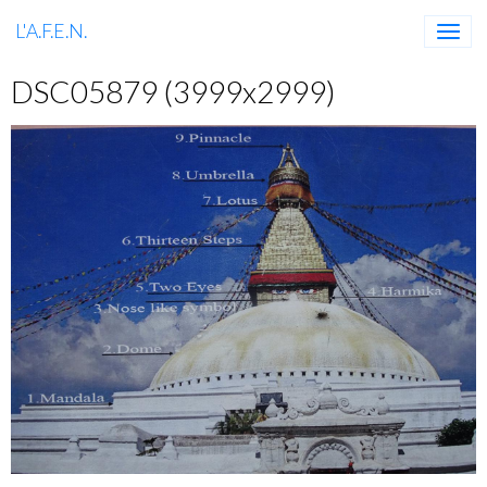
L'A.F.E.N.
DSC05879 (3999x2999)