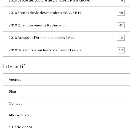
2010 L'école de Couture de L'A.F.E.N. à Milanchowk
9
2010 Scènes de vie des membres de L'A.F.E.N.
58
2010 Quelques vues de Kathmandu
41
2010 Achats de l'Artisanat népalais à Kat.
12
2010 Nos actions sur les brocantes de France
12
Interactif
Agenda
Blog
Contact
Album photo
Galerie vidéos