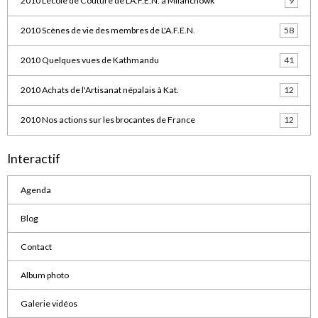
2010 L'école de Couture de L'A.F.E.N. à Milanchowk
9
2010 Scènes de vie des membres de L'A.F.E.N.
58
2010 Quelques vues de Kathmandu
41
2010 Achats de l'Artisanat népalais à Kat.
12
2010 Nos actions sur les brocantes de France
12
Interactif
Agenda
Blog
Contact
Album photo
Galerie vidéos