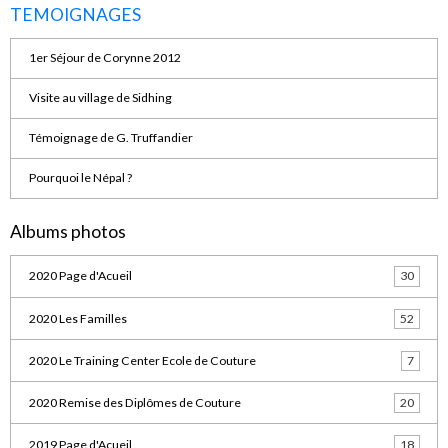
TEMOIGNAGES
1er Séjour de Corynne 2012
Visite au village de Sidhing
Témoignage de G. Truffandier
Pourquoi le Népal ?
Albums photos
2020 Page d'Acueil
30
2020 Les Familles
52
2020 Le Training Center Ecole de Couture
7
2020 Remise des Diplômes de Couture
20
2019 Page d'Acueil
18