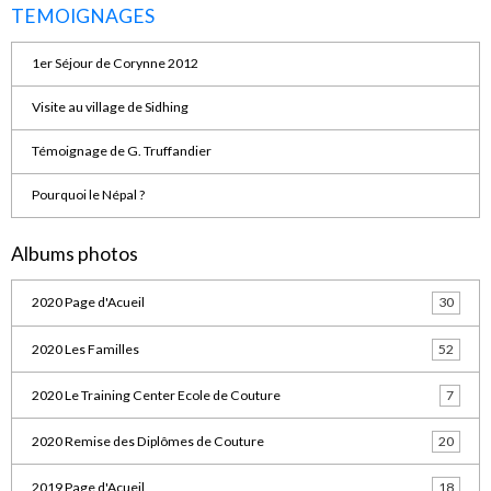
TEMOIGNAGES
1er Séjour de Corynne 2012
Visite au village de Sidhing
Témoignage de G. Truffandier
Pourquoi le Népal ?
Albums photos
2020 Page d'Acueil
30
2020 Les Familles
52
2020 Le Training Center Ecole de Couture
7
2020 Remise des Diplômes de Couture
20
2019 Page d'Acueil
18