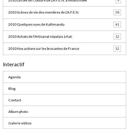
2010 L'école de Couture de L'A.F.E.N. à Milanchowk
9
2010 Scènes de vie des membres de L'A.F.E.N.
58
2010 Quelques vues de Kathmandu
41
2010 Achats de l'Artisanat népalais à Kat.
12
2010 Nos actions sur les brocantes de France
12
Interactif
Agenda
Blog
Contact
Album photo
Galerie vidéos