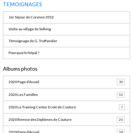
TEMOIGNAGES
1er Séjour de Corynne 2012
Visite au village de Sidhing
Témoignage de G. Truffandier
Pourquoi le Népal ?
Albums photos
2020 Page d'Acueil
30
2020 Les Familles
52
2020 Le Training Center Ecole de Couture
7
2020 Remise des Diplômes de Couture
20
2019 Page d'Acueil
18