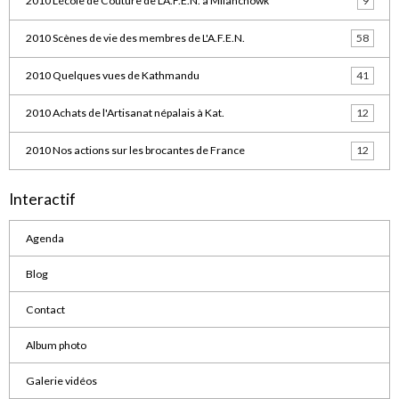
2010 L'école de Couture de L'A.F.E.N. à Milanchowk
9
2010 Scènes de vie des membres de L'A.F.E.N.
58
2010 Quelques vues de Kathmandu
41
2010 Achats de l'Artisanat népalais à Kat.
12
2010 Nos actions sur les brocantes de France
12
Interactif
Agenda
Blog
Contact
Album photo
Galerie vidéos