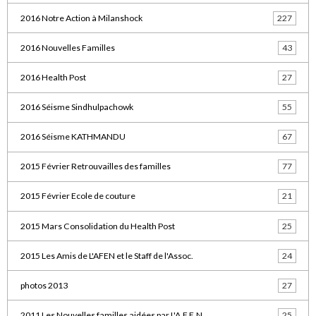
2016 Notre Action à Milanshock
227
2016 Nouvelles Familles
43
2016 Health Post
27
2016 Séisme Sindhulpachowk
55
2016 Séisme KATHMANDU
67
2015 Février Retrouvailles des familles
77
2015 Février Ecole de couture
21
2015 Mars Consolidation du Health Post
25
2015 Les Amis de L'AFEN et le Staff de l'Assoc.
24
photos 2013
27
2011 Les Nouvelles familles aidées par L'A.F.E.N.
25