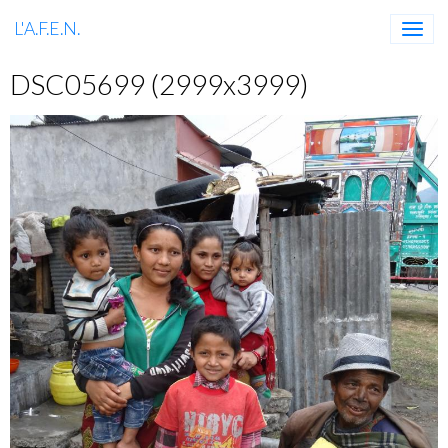
L'A.F.E.N.
DSC05699 (2999x3999)