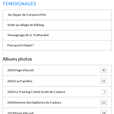
TEMOIGNAGES
1er Séjour de Corynne 2012
Visite au village de Sidhing
Témoignage de G. Truffandier
Pourquoi le Népal ?
Albums photos
2020 Page d'Acueil
30
2020 Les Familles
52
2020 Le Training Center Ecole de Couture
7
2020 Remise des Diplômes de Couture
20
2019 Page d'Acueil
18