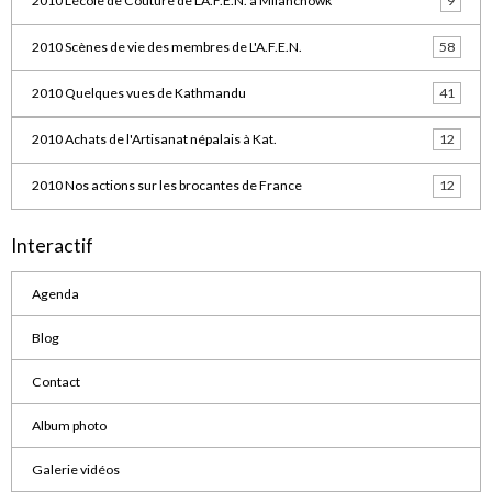
2010 L'école de Couture de L'A.F.E.N. à Milanchowk
9
2010 Scènes de vie des membres de L'A.F.E.N.
58
2010 Quelques vues de Kathmandu
41
2010 Achats de l'Artisanat népalais à Kat.
12
2010 Nos actions sur les brocantes de France
12
Interactif
Agenda
Blog
Contact
Album photo
Galerie vidéos