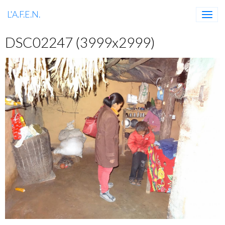
L'A.F.E.N.
DSC02247 (3999x2999)