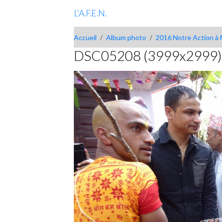
L'A.F.E.N.
Accueil
Album photo
2016 Notre Action à 
DSC05208 (3999x2999