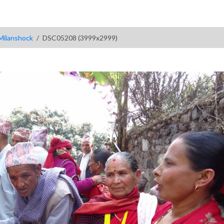
Milanshock
DSC05208 (3999x2999)
)