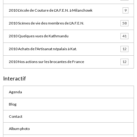
2010 L'école de Couture de L'A.F.E.N. à Milanchowk
9
2010 Scènes de vie des membres de L'A.F.E.N.
58
2010 Quelques vues de Kathmandu
41
2010 Achats de l'Artisanat népalais à Kat.
12
2010 Nos actions sur les brocantes de France
12
Interactif
Agenda
Blog
Contact
Album photo