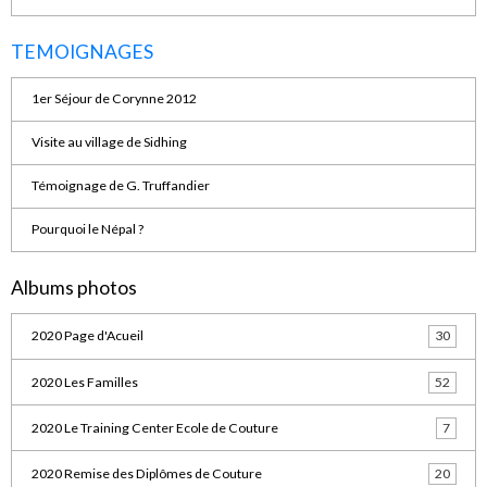
TEMOIGNAGES
1er Séjour de Corynne 2012
Visite au village de Sidhing
Témoignage de G. Truffandier
Pourquoi le Népal ?
Albums photos
2020 Page d'Acueil
30
2020 Les Familles
52
2020 Le Training Center Ecole de Couture
7
2020 Remise des Diplômes de Couture
20