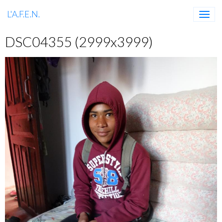
L'A.F.E.N.
DSC04355 (2999x3999)