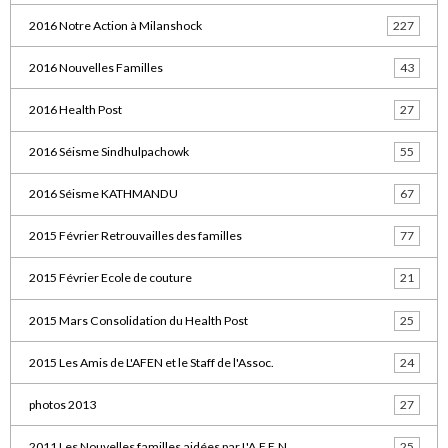
2016 Notre Action à Milanshock
227
2016 Nouvelles Familles
43
2016 Health Post
27
2016 Séisme Sindhulpachowk
55
2016 Séisme KATHMANDU
67
2015 Février Retrouvailles des familles
77
2015 Février Ecole de couture
21
2015 Mars Consolidation du Health Post
25
2015 Les Amis de L'AFEN et le Staff de l'Assoc.
24
photos 2013
27
2011 Les Nouvelles familles aidées par L'A.F.E.N.
25