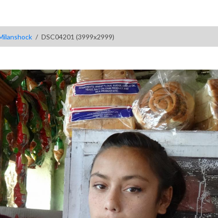
Milanshock
DSC04201 (3999x2999)
)