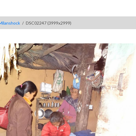
Milanshock
DSC02247 (3999x2999)
)