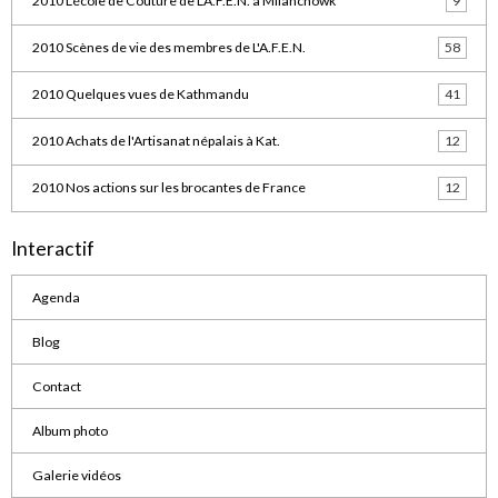
2010 L'école de Couture de L'A.F.E.N. à Milanchowk
9
2010 Scènes de vie des membres de L'A.F.E.N.
58
2010 Quelques vues de Kathmandu
41
2010 Achats de l'Artisanat népalais à Kat.
12
2010 Nos actions sur les brocantes de France
12
Interactif
Agenda
Blog
Contact
Album photo
Galerie vidéos