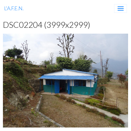
L'A.F.E.N.
DSC02204 (3999x2999)