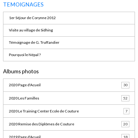
TEMOIGNAGES
1er Séjour de Corynne 2012
Visite au village de Sidhing
Témoignage de G. Truffandier
Pourquoi le Népal ?
Albums photos
2020 Page d'Acueil
30
2020 Les Familles
52
2020 Le Training Center Ecole de Couture
7
2020 Remise des Diplômes de Couture
20
2019 Page d'Acueil
18