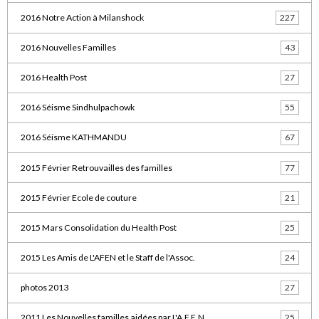
2016 Notre Action à Milanshock
227
2016 Nouvelles Familles
43
2016 Health Post
27
2016 Séisme Sindhulpachowk
55
2016 Séisme KATHMANDU
67
2015 Février Retrouvailles des familles
77
2015 Février Ecole de couture
21
2015 Mars Consolidation du Health Post
25
2015 Les Amis de L'AFEN et le Staff de l'Assoc.
24
photos 2013
27
2011 Les Nouvelles familles aidées par L'A.F.E.N.
25