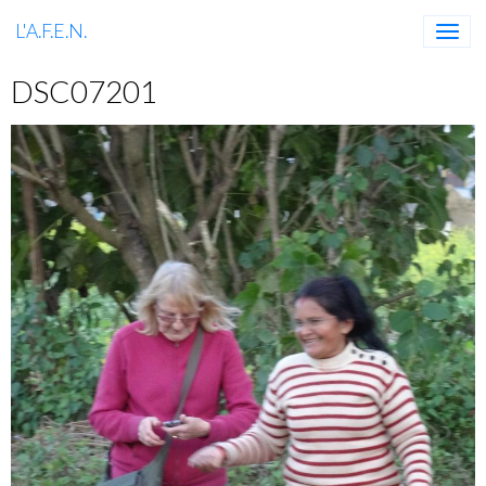
L'A.F.E.N.
DSC07201