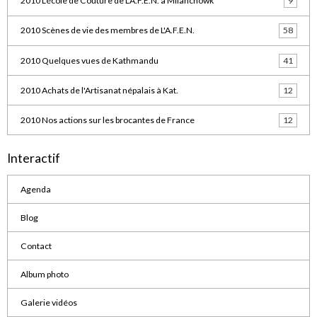
2010 L'école de Couture de L'A.F.E.N. à Milanchowk
9
2010 Scènes de vie des membres de L'A.F.E.N.
58
2010 Quelques vues de Kathmandu
41
2010 Achats de l'Artisanat népalais à Kat.
12
2010 Nos actions sur les brocantes de France
12
Interactif
Agenda
Blog
Contact
Album photo
Galerie vidéos