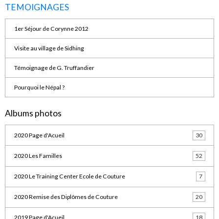
TEMOIGNAGES
1er Séjour de Corynne 2012
Visite au village de Sidhing
Témoignage de G. Truffandier
Pourquoi le Népal ?
Albums photos
2020 Page d'Acueil
30
2020 Les Familles
52
2020 Le Training Center Ecole de Couture
7
2020 Remise des Diplômes de Couture
20
2019 Page d'Acueil
18