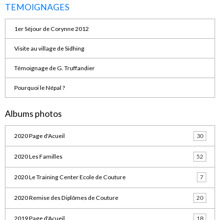
TEMOIGNAGES
1er Séjour de Corynne 2012
Visite au village de Sidhing
Témoignage de G. Truffandier
Pourquoi le Népal ?
Albums photos
2020 Page d'Acueil
30
2020 Les Familles
52
2020 Le Training Center Ecole de Couture
7
2020 Remise des Diplômes de Couture
20
2019 Page d'Acueil
18