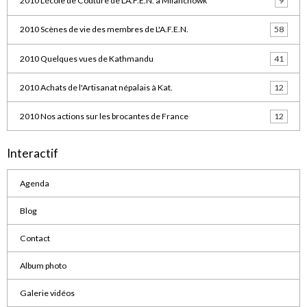
2010 L'école de Couture de L'A.F.E.N. à Milanchowk
9
2010 Scènes de vie des membres de L'A.F.E.N.
58
2010 Quelques vues de Kathmandu
41
2010 Achats de l'Artisanat népalais à Kat.
12
2010 Nos actions sur les brocantes de France
12
Interactif
Agenda
Blog
Contact
Album photo
Galerie vidéos