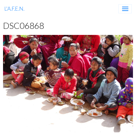
L'A.F.E.N.
DSC06868