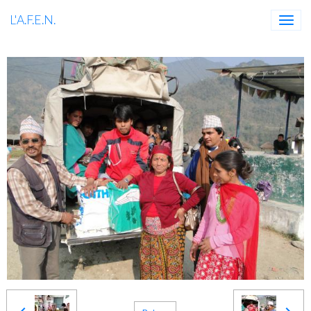
L'A.F.E.N.