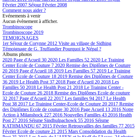
Février 2007
Séjour Février 2008
Comment nous aider ?
Evénements à venir
Aucun évènement à afficher.
Trombinoscope
Trombinoscope 2019
TEMOIGNAGES
1er Séjour de Corynne 2012
Visite au village de Sidhing
Témoignage de G. Truffandier
Pourquoi le Népal ?
Albums photos
2020 Page d'Acueil
30
2020 Les Familles
52
2020 Le Training
Center Ecole de Couture
7
2020 Remise des Diplômes de Couture
20
2019 Page d'Acueil
18
2019 Les Familles
57
2019 Le Training
Center Ecole de Couture
18
2019 Remise des Diplômes de Couture
36
2019 Le Health Post
37
2018 Page d'Acueil
20
2018 Les
Familles
50
2018 Le Health Post
21
2018 Le Training Center -
Ecole de Couture
26
2018 Remise des Diplômes Ecole de couture
32
2017 Page d'Acueil
22
2017 Les familles
94
2017 Le Health
Post
38
2017 Le Training Center-Ecole de Couture
20
2017 Remise
des Diplômes Ecole de couture
30
2016 Page Acueil
13
2016 Notre
Action à Milanshock
227
2016 Nouvelles Familles
43
2016 Health
Post
27
2016 Séisme Sindhulpachowk
55
2016 Séisme
KATHMANDU
67
2015 Février Retrouvailles des familles
77
2015
Février Ecole de couture
21
2015 Mars Consolidation du Health
Post
25
2015 Les Amis de L'AFEN et le Staff de l'Assoc.
24
photos