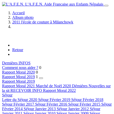
L'A.F.E.N.
Aide Française aux Enfants Népalais
Accueil
Album photo
2011 l'école de couture à Milanchowk
Retour
Dernières INFOS
Comment nous aider ?
0
Rapport Moral 2020
0
Rapport Moral 2019
1
Rapport Moral 2019
Rapport Moral 2021
Marché de Noël 2020
Dérniéres Nouvelles sur
la sit
RECEVOIR INFO
Rapport Moral 2022
Séjour
Lettre du Séjour 2020
Séjour Février 2019
Séjour Février 2018
Séjour Février 2017
Séjour Février 2016
Séjour Février 2015
Séjour
Février 2014
Séjour Janvier 2013
Séjour Janvier 2012
Séjour
Janvier 2011
Séjour Janvier 2010
Séjour Janvier 2009
Séjour