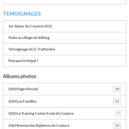
TEMOIGNAGES
1er Séjour de Corynne 2012
Visite au village de Sidhing
Témoignage de G. Truffandier
Pourquoi le Népal ?
Albums photos
2020 Page d'Acueil
30
2020 Les Familles
52
2020 Le Training Center Ecole de Couture
7
2020 Remise des Diplômes de Couture
20