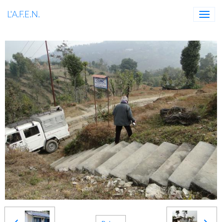
L'A.F.E.N.