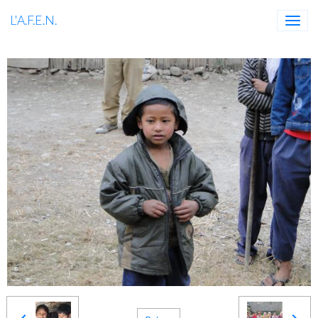
L'A.F.E.N.