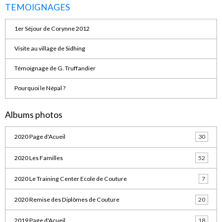
TEMOIGNAGES
1er Séjour de Corynne 2012
Visite au village de Sidhing
Témoignage de G. Truffandier
Pourquoi le Népal ?
Albums photos
2020 Page d'Acueil
30
2020 Les Familles
52
2020 Le Training Center Ecole de Couture
7
2020 Remise des Diplômes de Couture
20
2019 Page d'Acueil
18