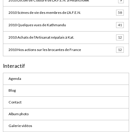
2010 L'école de Couture de L'A.F.E.N. à Milanchowk
9
2010 Scènes de vie des membres de L'A.F.E.N.
58
2010 Quelques vues de Kathmandu
41
2010 Achats de l'Artisanat népalais à Kat.
12
2010 Nos actions sur les brocantes de France
12
Interactif
Agenda
Blog
Contact
Album photo
Galerie vidéos